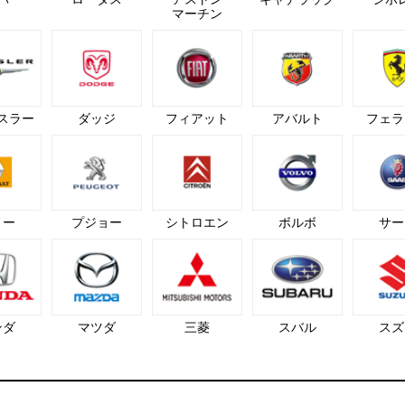
マーチン
スラー
ダッジ
フィアット
アバルト
フェラ
ノー
プジョー
シトロエン
ボルボ
サー
ンダ
マツダ
三菱
スバル
スズ