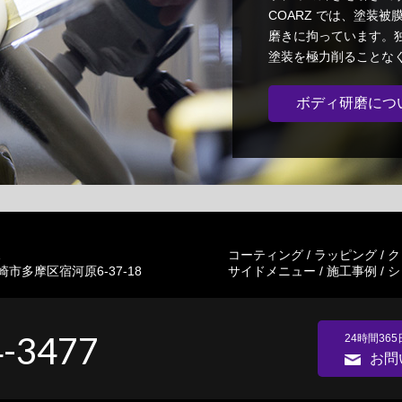
COARZ では、塗装
磨きに拘っています。
塗装を極力削ることな
ボディ研磨につ
1
コーティング
/
ラッピング
/
ク
市多摩区宿河原6-37-18
サイドメニュー
/
施工事例
/
シ
4-3477
24時間36
お問