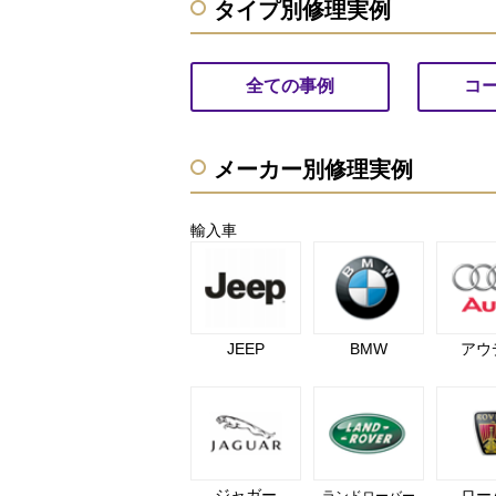
タイプ別修理実例
全ての事例
コ
メーカー別修理実例
輸入車
JEEP
BMW
アウ
ジャガー
ロー
ランドローバー