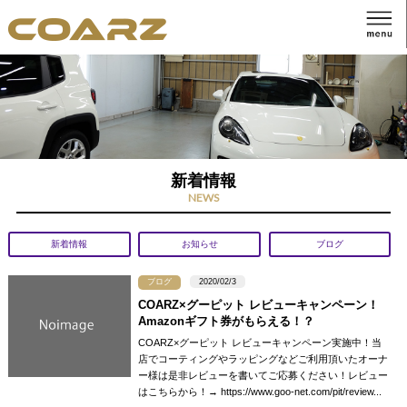
新着情報
NEWS
新着情報
お知らせ
ブログ
ブログ
2020/02/3
COARZ×グーピット レビューキャンペーン！
Amazonギフト券がもらえる！？
COARZ×グーピット レビューキャンペーン実施中！当
店でコーティングやラッピングなどご利用頂いたオーナ
ー様は是非レビューを書いてご応募ください！レビュー
はこちらから！→ https://www.goo-net.com/pit/review...