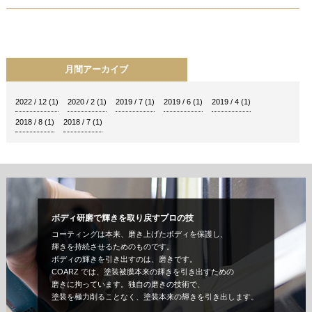
月間アーカイブ
2022 / 12
(1)
2020 / 2
(1)
2019 / 7
(1)
2019 / 6
(1)
2019 / 4
(1)
2018 / 8
(1)
2018 / 7
(1)
ボディ研磨で輝きを取り戻すプロの技
コーティングは本来、磨き上げたボディを保護し、
輝きを持続させるためのものです。
ボディの輝きを引き出すのは、磨きです。
COARZ では、塗装被膜本来の輝きを引き出すための
磨きに拘っています。独自の磨きの技術で、
塗装を極力削ることなく、塗装本来の輝きを引き出します。